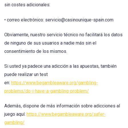
sin costes adicionales:
• correo electrónico:
servicio@casinounique-spain.com
Obviamente, nuestro servicio técnico no facilitará los datos
de ninguno de sus usuarios a nadie más sin el
consentimiento de los mismos.
Si usted ya padece una adicción a las apuestas, también
puede realizar un test
en:
https://www.begambleaware.org/gambling-
problems/do-i-have-a-gambling-problem/
Además, dispone de más información sobre adicciones al
juego aquí:
https://www.begambleaware.org/safer-
gambling/