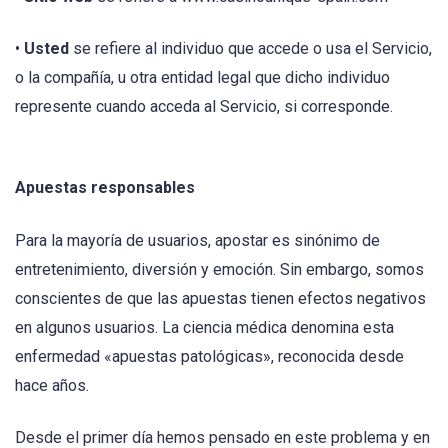
•
Usted
se refiere al individuo que accede o usa el Servicio,
o la compañía, u otra entidad legal que dicho individuo
represente cuando acceda al Servicio, si corresponde.
Apuestas responsables
Para la mayoría de usuarios, apostar es sinónimo de
entretenimiento, diversión y emoción. Sin embargo, somos
conscientes de que las apuestas tienen efectos negativos
en algunos usuarios. La ciencia médica denomina esta
enfermedad «apuestas patológicas», reconocida desde
hace años.
Desde el primer día hemos pensado en este problema y en