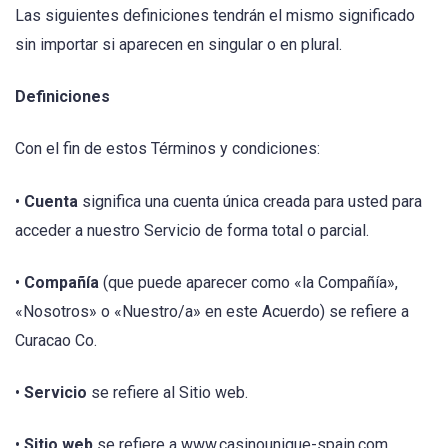
Las siguientes definiciones tendrán el mismo significado
sin importar si aparecen en singular o en plural.
Definiciones
Con el fin de estos Términos y condiciones:
•
Cuenta
significa una cuenta única creada para usted para
acceder a nuestro Servicio de forma total o parcial.
•
Compañía
(que puede aparecer como «la Compañía»,
«Nosotros» o «Nuestro/a» en este Acuerdo) se refiere a
Curacao Co.
•
Servicio
se refiere al Sitio web.
•
Sitio web
se refiere a www.casinounique-spain.com